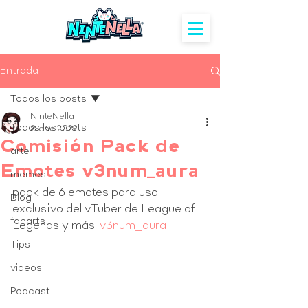
Entrada
Todos los posts
NinteNella
Todos los posts
8 ene 2022
Comisión Pack de
arte
Emotes v3num_aura
memes
pack de 6 emotes para uso 
Blog
exclusivo del vTuber de League of 
fanarts
Legends y más: 
v3num_aura
Tips
videos
Podcast