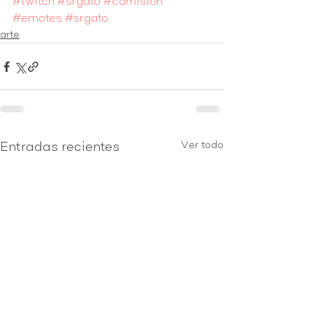
#twitch
#srgato
#comision
#emotes
#srgato
arte
Ver todo
Entradas recientes