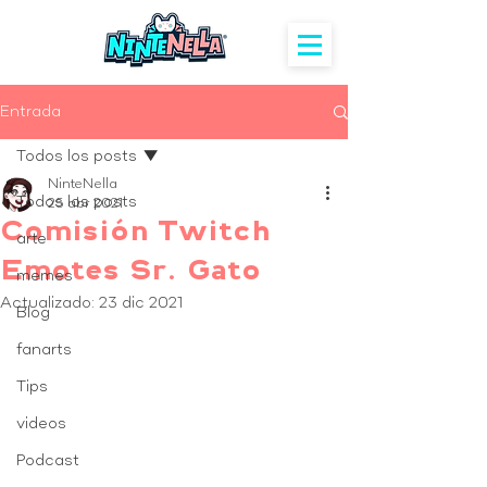
Entrada
Todos los posts
NinteNella
Todos los posts
25 abr 2021
Comisión Twitch
arte
Emotes Sr. Gato
memes
Actualizado:
23 dic 2021
Blog
fanarts
Tips
videos
Podcast