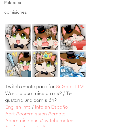
Pokedex
comisiones
Twitch emote pack for 
Sr Gato TTV!
Want to commission me? / Te 
gustaría una comisión?
English info
 / 
Info en Español
#art
#commission
#emote
#commissions
#twitchemotes