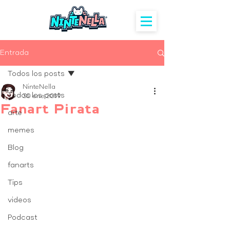
Entrada
Todos los posts
NinteNella
Todos los posts
30 ene 2019
Fanart Pirata
arte
memes
Blog
fanarts
Tips
videos
Podcast