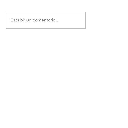
Un lindo Fanart de
Nikki entren
Escribir un comentario...
Laura_xd17
de Normal
NinteNella
2018-2026
Vive la experiencia completa