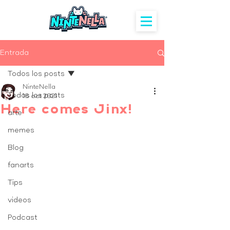
Entrada
Todos los posts
NinteNella
Todos los posts
18 oct 2021
Here comes Jinx!
arte
memes
Blog
fanarts
Tips
videos
Podcast