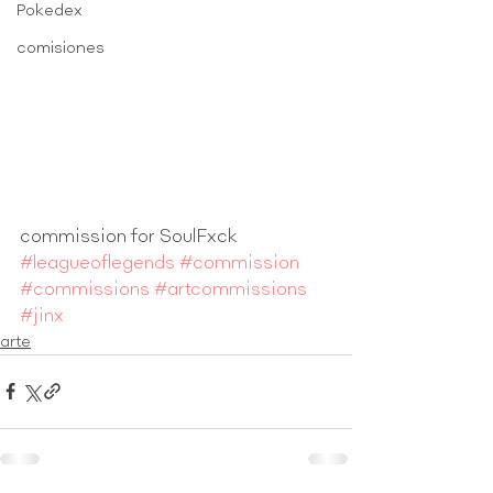
Pokedex
comisiones
commission for SoulFxck
#leagueoflegends
#commission
#commissions
#artcommissions
#jinx
arte