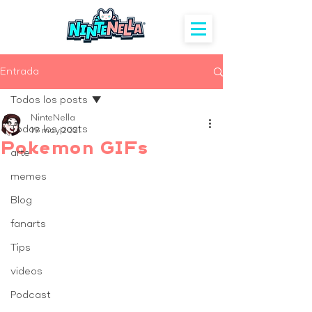
Entrada
Todos los posts
NinteNella
Todos los posts
19 may 2021
Pokemon GIFs
arte
memes
Blog
fanarts
Tips
videos
Podcast