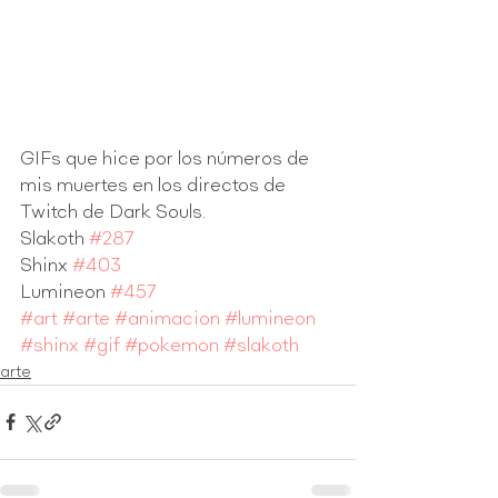
GIFs que hice por los números de 
mis muertes en los directos de 
Twitch de Dark Souls. 
Slakoth 
#287
Shinx 
#403
Lumineon 
#457
#art
#arte
#animacion
#lumineon
#shinx
#gif
#pokemon
#slakoth
arte