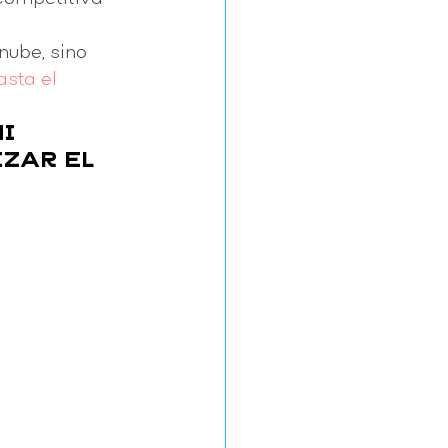
nube, sino 
sta el 
I 
ZAR EL 