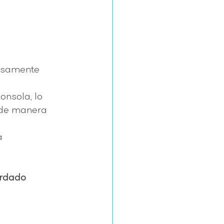
iosamente 
nsola, lo 
 de manera 
a 
ardado