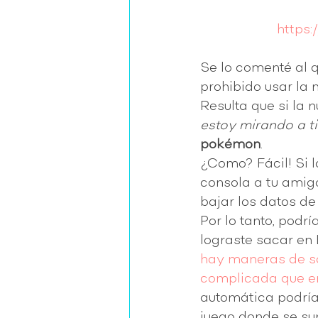
https:
Se lo comenté al q
prohibido usar la 
Resulta que si la 
estoy mirando a t
pokémon
.
¿Como? Fácil! Si l
consola a tu amig
bajar los datos de
Por lo tanto, podrí
lograste sacar en 
hay maneras de sa
complicada que en
automática podría
juego donde se su