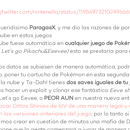
//twitter.com/nintenella/status/1195697321024966
ueridísimo 
ParagasX
, y me dio las razones de por
nube en estos juegos 
nube fuese automática en 
cualquier juego de Pok
i Let’s go Pikachu&Eeevee)
 esto se prestaría para 
os datos se subiesen de manera automática, podrí
o, poner tu cartucho de Pokémon en esta segunda 
 la nube y Ta-Dah! tienes 
dos saves iguales de tu 
as hacer un exploit y clonar ese fantástico 
Eeve sh
Let’s go Eevee, o 
PEOR AUN
 en nuestra nueva ent
car Dittos Shinies de 6IV de una manera legal y
 las versiones anteriores del juego
, por lo tanto s
mos crear en cuestión de minutos una mafia de Di
pone que la gente comenzará a jugar de manera 