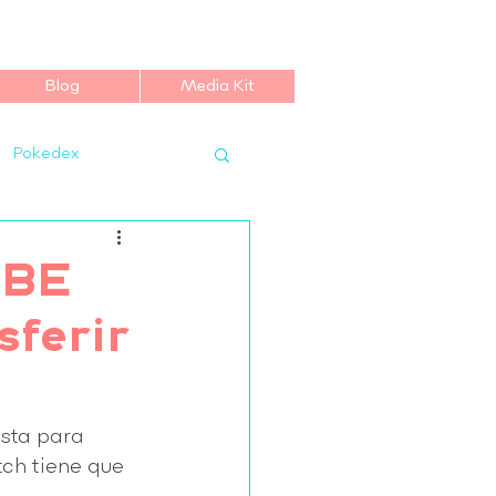
Blog
Media Kit
Pokedex
UBE
ferir
sta para 
tch tiene que 