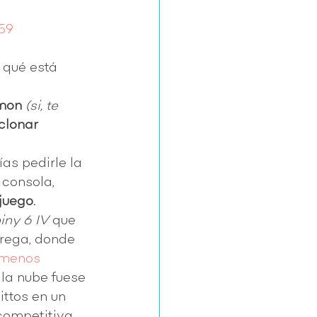
659
 qué está 
émon
(si, te 
clonar 
as pedirle la 
consola, 
juego.
iny 6 IV
 que 
rega, donde 
 menos 
i la nube fuese 
ttos en un 
competitiva 