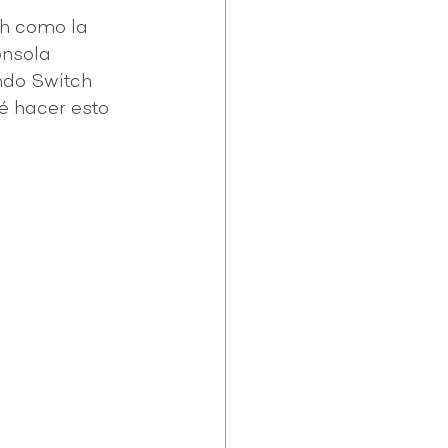
h como la 
onsola 
ndo Switch 
é hacer esto 