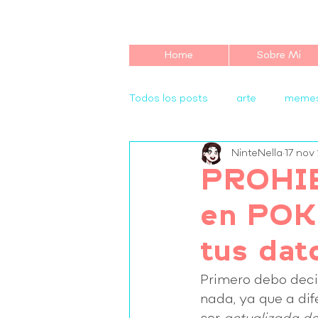
Home
Sobre Mi
Todos los posts
arte
meme
NinteNella
17 nov
comisiones
PROHIB
en POK
tus dat
Primero debo deci
nada, ya que a dif