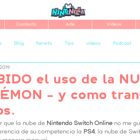
Contacto
Arte
Videos
s
Blog
fanarts
Tips
videos
Podcast
 2019
IDO el uso de la N
ÉMON – y como trans
os.
r que la nube de 
Nintendo Switch Online
 no me gu
erencia de su competencia la 
PS4
, la nube de Swi