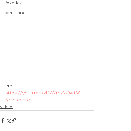
Pokedex
comisiones
via 
https://youtu.be/zDAYmk2OwtM
#nintenella
videos