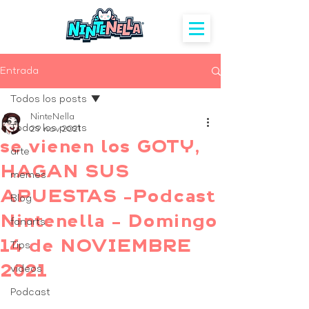
Entrada
Todos los posts
NinteNella
Todos los posts
29 nov 2021
se vienen los GOTY,
arte
HAGAN SUS
memes
APUESTAS -Podcast
Blog
Nintenella – Domingo
fanarts
14 de NOVIEMBRE
Tips
2021
videos
Podcast