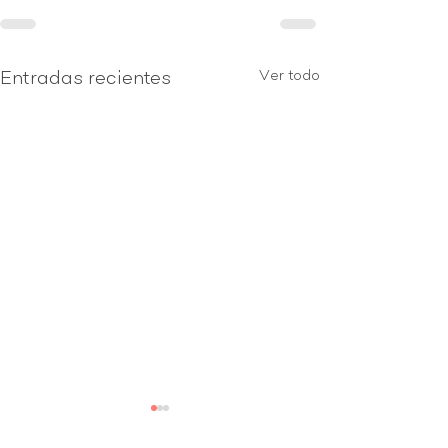
Ver todo
Entradas recientes
ADORO la nu
actualizació